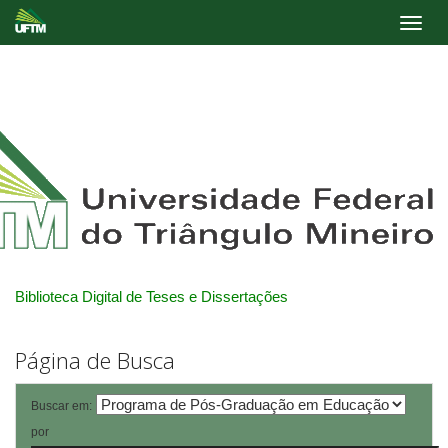
Skip
navigation
Biblioteca Digital de Teses e Dissertações
Página de Busca
Buscar em:
por