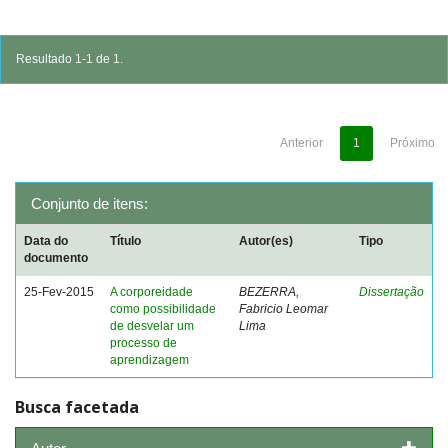
Resultado 1-1 de 1.
Anterior
1
Próximo
Conjunto de itens:
Data do
Título
Autor(es)
Tipo
documento
25-Fev-2015
A corporeidade
BEZERRA,
Dissertação
como possibilidade
Fabricio Leomar
de desvelar um
Lima
processo de
aprendizagem
Busca facetada