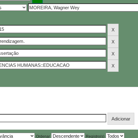
Ordenar
Registro(s)