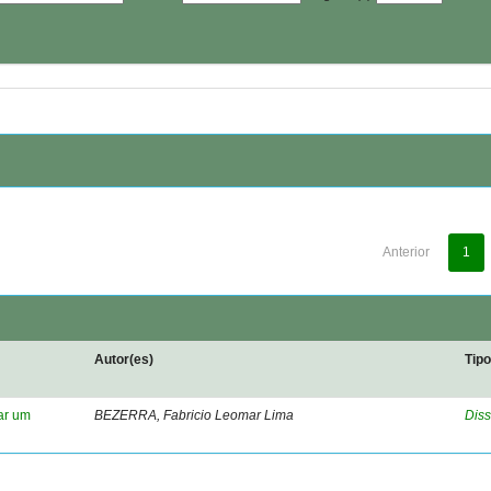
Anterior
1
Autor(es)
Tip
ar um
BEZERRA, Fabricio Leomar Lima
Diss