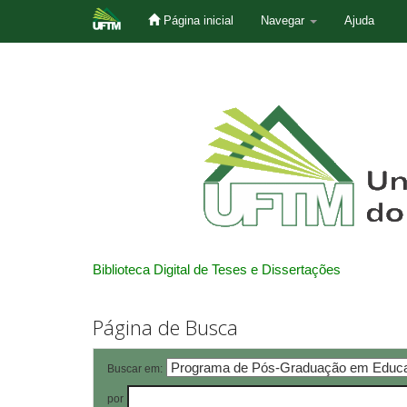
Página inicial
Navegar
Ajuda
Skip
navigation
Biblioteca Digital de Teses e Dissertações
Página de Busca
Buscar em:
por