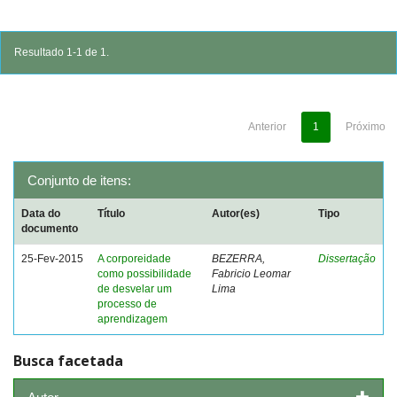
Resultado 1-1 de 1.
Anterior
1
Próximo
Conjunto de itens:
Data do
Título
Autor(es)
Tipo
documento
25-Fev-2015
A corporeidade
BEZERRA,
Dissertação
como possibilidade
Fabricio Leomar
de desvelar um
Lima
processo de
aprendizagem
Busca facetada