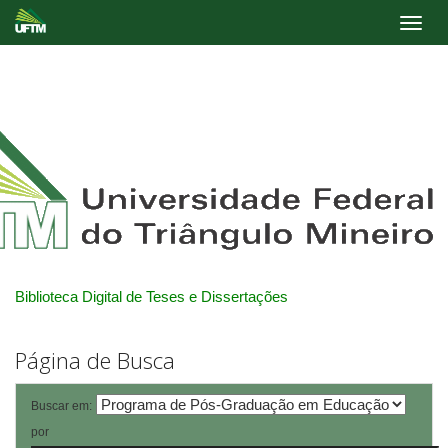
Skip
navigation
Biblioteca Digital de Teses e Dissertações
Página de Busca
Buscar em:
por