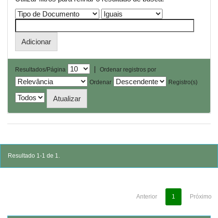
|
Resultados/Página
Ordenar registros por
Ordenar
Registro(s)
Resultado 1-1 de 1.
Anterior
1
Próximo