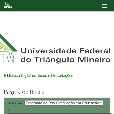
Skip
navigation
Biblioteca Digital de Teses e Dissertações
Página de Busca
Buscar em:
por