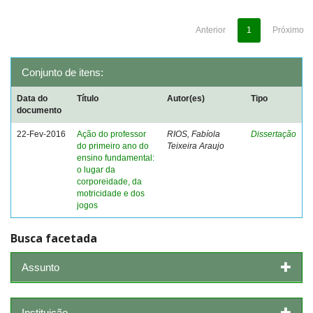
Anterior
1
Próximo
Conjunto de itens:
Data do
Título
Autor(es)
Tipo
documento
22-Fev-2016
Ação do professor
RIOS, Fabíola
Dissertação
do primeiro ano do
Teixeira Araujo
ensino fundamental:
o lugar da
corporeidade, da
motricidade e dos
jogos
Busca facetada
Assunto
Instituição