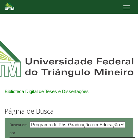
Skip
navigation
Biblioteca Digital de Teses e Dissertações
Página de Busca
Buscar em:
por