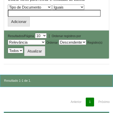
|
Resultados/Página
Ordenar registros por
Ordenar
Registro(s)
Resultado 1-1 de 1.
Anterior
1
Próximo