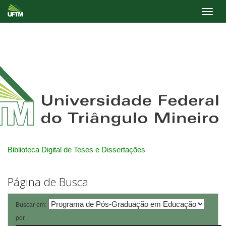
Skip
navigation
Biblioteca Digital de Teses e Dissertações
Página de Busca
Buscar em:
por