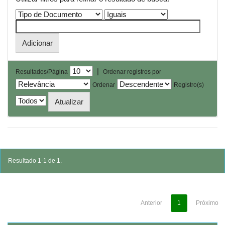
|
Resultados/Página
Ordenar registros por
Ordenar
Registro(s)
Resultado 1-1 de 1.
Anterior
1
Próximo