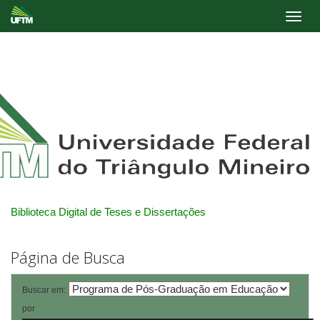
Skip
navigation
Biblioteca Digital de Teses e Dissertações
Página de Busca
Buscar em:
por