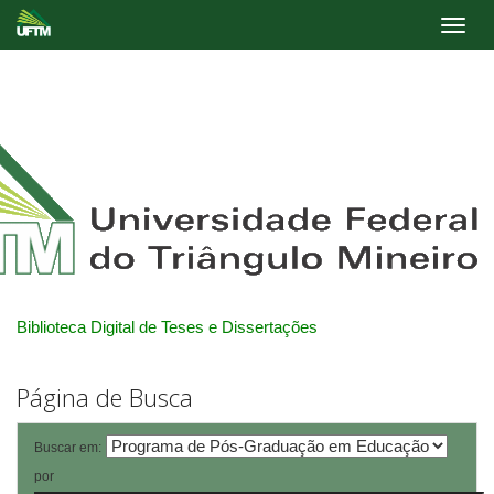
Skip
navigation
Biblioteca Digital de Teses e Dissertações
Página de Busca
Buscar em:
por