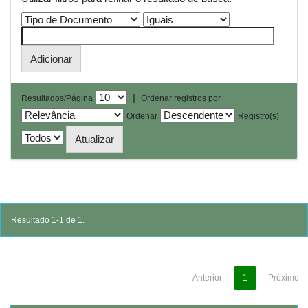
|
Resultados/Página
Ordenar registros por
Ordenar
Registro(s)
Resultado 1-1 de 1.
Anterior
1
Próximo