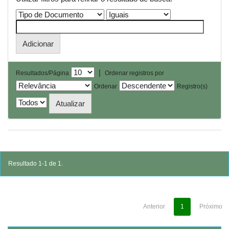
|
Resultados/Página
Ordenar registros por
Ordenar
Registro(s)
Resultado 1-1 de 1.
Anterior
1
Próximo