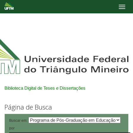
Skip
navigation
Biblioteca Digital de Teses e Dissertações
Página de Busca
Buscar em:
por