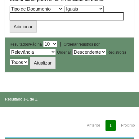
|
Resultados/Página
Ordenar registros por
Ordenar
Registro(s)
Resultado 1-1 de 1.
Anterior
1
Próximo