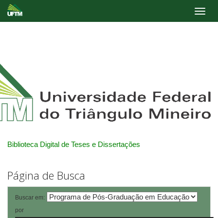
Skip
navigation
Biblioteca Digital de Teses e Dissertações
Página de Busca
Buscar em:
por