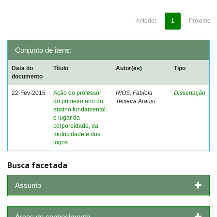
Anterior
1
Próximo
Conjunto de itens:
Data do
Título
Autor(es)
Tipo
documento
22-Fev-2016
Ação do professor
RIOS, Fabíola
Dissertação
do primeiro ano do
Teixeira Araujo
ensino fundamental:
o lugar da
corporeidade, da
motricidade e dos
jogos
Busca facetada
Assunto
Áreas de conhecimento