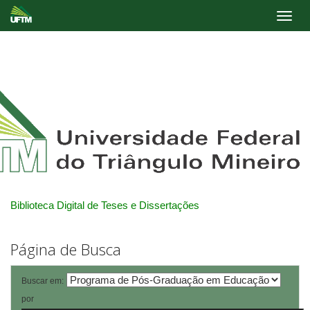
Skip
navigation
Biblioteca Digital de Teses e Dissertações
Página de Busca
Buscar em:
por