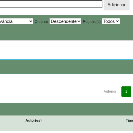
Ordenar
Registro(s)
Anterior
1
Autor(es)
Tip