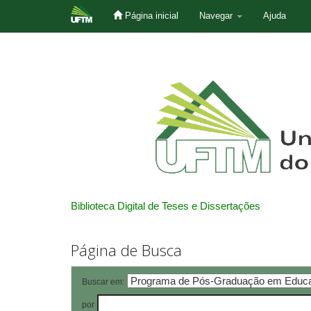
Página inicial
Navegar
Ajuda
Skip
navigation
Biblioteca Digital de Teses e Dissertações
Página de Busca
Buscar em:
por