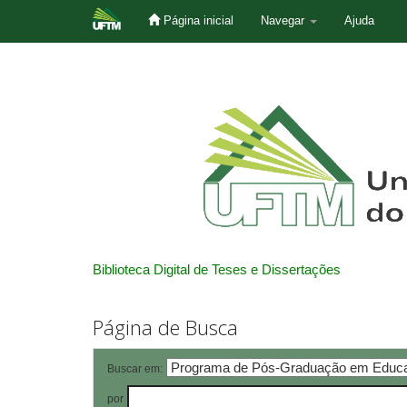
Página inicial
Navegar
Ajuda
Skip
navigation
Biblioteca Digital de Teses e Dissertações
Página de Busca
Buscar em:
por