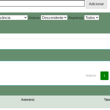
Ordenar
Registro(s)
Anterior
1
Autor(es)
Tip