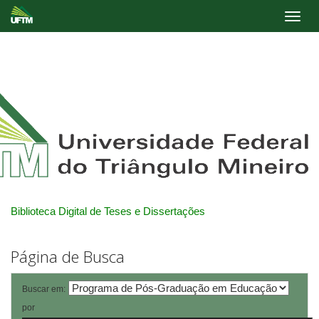
Skip
navigation
Biblioteca Digital de Teses e Dissertações
Página de Busca
Buscar em:
por