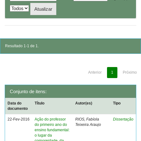
Resultado 1-1 de 1.
Anterior
1
Próximo
Conjunto de itens:
Data do
Título
Autor(es)
Tipo
documento
22-Fev-2016
Ação do professor
RIOS, Fabíola
Dissertação
do primeiro ano do
Teixeira Araujo
ensino fundamental:
o lugar da
corporeidade, da