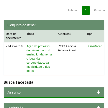
Anterior
1
Próximo
Conjunto de itens:
Data do
Título
Autor(es)
Tipo
documento
22-Fev-2016
Ação do professor
RIOS, Fabíola
Dissertação
do primeiro ano do
Teixeira Araujo
ensino fundamental:
o lugar da
corporeidade, da
motricidade e dos
jogos
Busca facetada
Assunto
Instituição