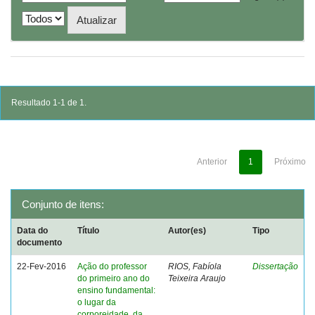
Resultado 1-1 de 1.
Anterior
1
Próximo
Conjunto de itens:
Data do
Título
Autor(es)
Tipo
documento
22-Fev-2016
Ação do professor
RIOS, Fabíola
Dissertação
do primeiro ano do
Teixeira Araujo
ensino fundamental:
o lugar da
corporeidade, da