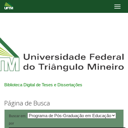
Skip
navigation
Biblioteca Digital de Teses e Dissertações
Página de Busca
Buscar em:
por