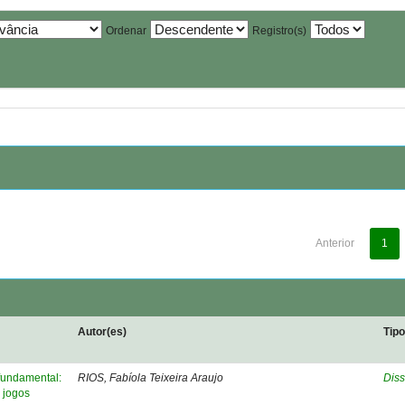
Ordenar
Registro(s)
Anterior
1
Autor(es)
Tip
fundamental:
RIOS, Fabíola Teixeira Araujo
Diss
 jogos