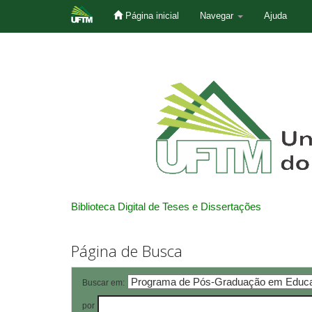
Página inicial
Navegar
Ajuda
Skip
navigation
Biblioteca Digital de Teses e Dissertações
Página de Busca
Buscar em:
por