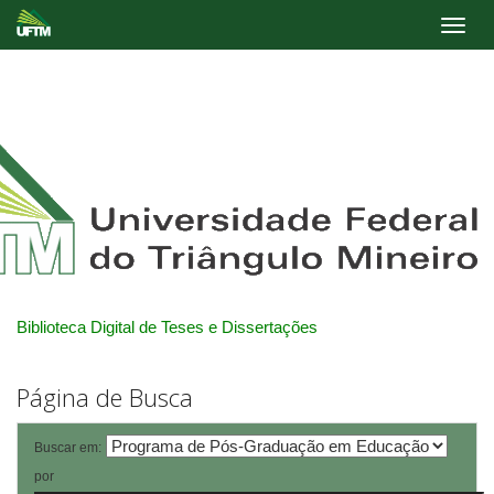
Skip
navigation
Biblioteca Digital de Teses e Dissertações
Página de Busca
Buscar em:
por