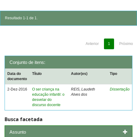
Resultado 1-1 de 1.
Anterior
1
Próximo
Conjunto de itens:
Data do
Título
Autor(es)
Tipo
documento
2-Dez-2016
O ser criança na
REIS, Laudeth
Dissertação
educação infantil: o
Alves dos
desvelar do
discurso docente
Busca facetada
Assunto