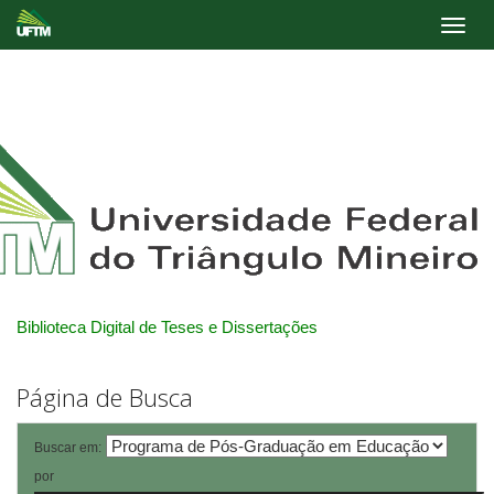
Skip
navigation
Biblioteca Digital de Teses e Dissertações
Página de Busca
Buscar em:
por