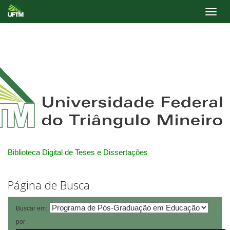
Skip
navigation
Biblioteca Digital de Teses e Dissertações
Página de Busca
Buscar em:
por