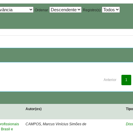
Ordenar
Registro(s)
Anterior
1
Autor(es)
Tip
rofissionais
CAMPOS, Marcus Vinícius Simões de
Diss
Brasil e