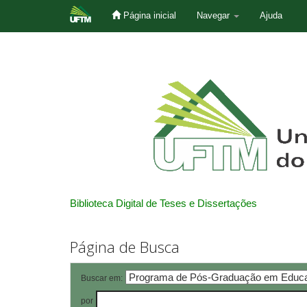
Página inicial
Navegar
Ajuda
Skip
navigation
Biblioteca Digital de Teses e Dissertações
Página de Busca
Buscar em:
por