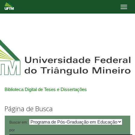
Skip
navigation
Biblioteca Digital de Teses e Dissertações
Página de Busca
Buscar em:
por