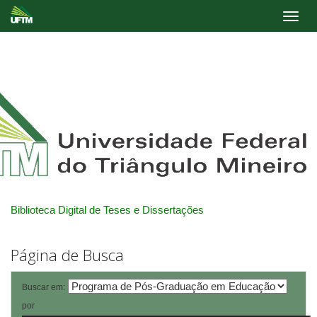
Skip
navigation
Biblioteca Digital de Teses e Dissertações
Página de Busca
Buscar em:
por