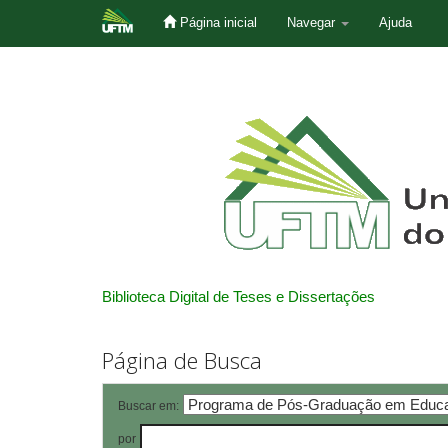
Página inicial
Navegar
Ajuda
Skip
navigation
Biblioteca Digital de Teses e Dissertações
Página de Busca
Buscar em:
por