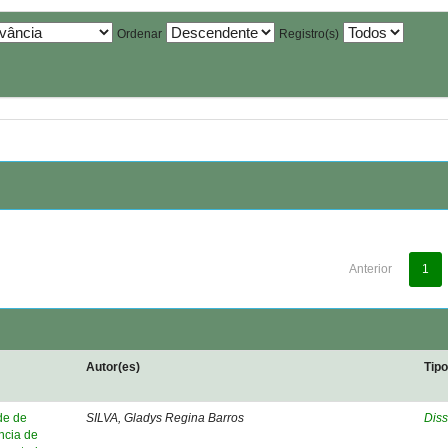
Ordenar
Registro(s)
Anterior
1
Autor(es)
Tip
de de
SILVA, Gladys Regina Barros
Diss
ncia de