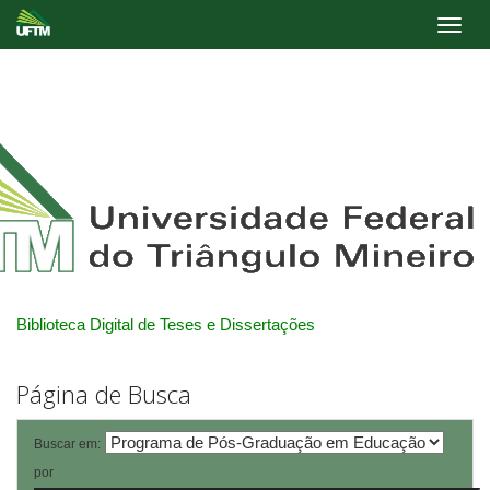
Skip
navigation
Biblioteca Digital de Teses e Dissertações
Página de Busca
Buscar em:
por