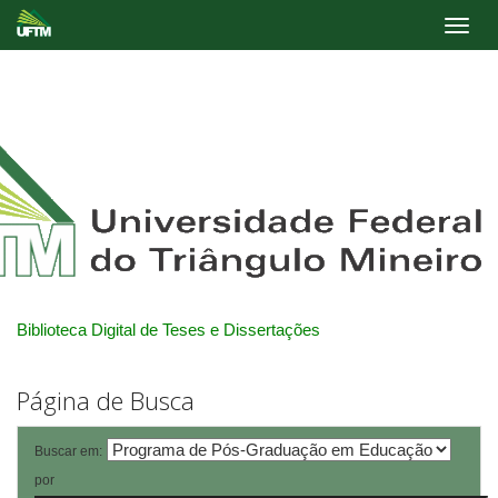
Skip
navigation
Biblioteca Digital de Teses e Dissertações
Página de Busca
Buscar em:
por