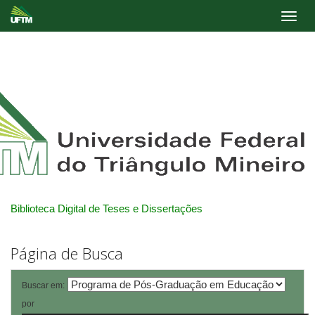
Skip
navigation
Biblioteca Digital de Teses e Dissertações
Página de Busca
Buscar em:
por