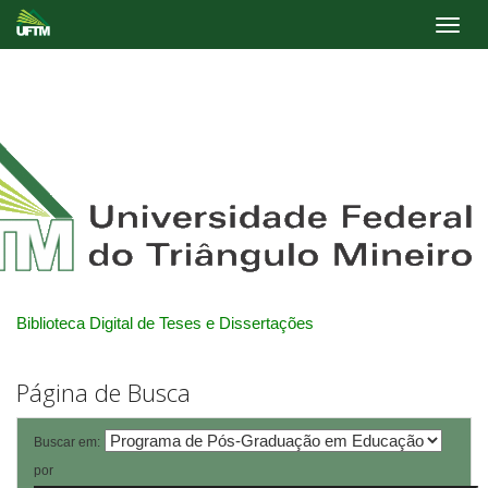
Skip
navigation
Biblioteca Digital de Teses e Dissertações
Página de Busca
Buscar em:
por