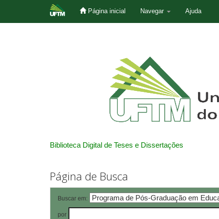
Página inicial
Navegar
Ajuda
Skip
navigation
Biblioteca Digital de Teses e Dissertações
Página de Busca
Buscar em:
por