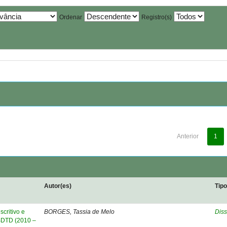
Ordenar
Registro(s)
Anterior
1
Autor(es)
Tip
critivo e
BORGES, Tassia de Melo
Diss
 BDTD (2010 –