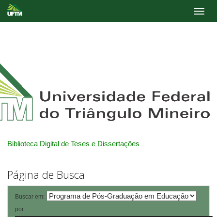
Skip
navigation
Biblioteca Digital de Teses e Dissertações
Página de Busca
Buscar em:
por