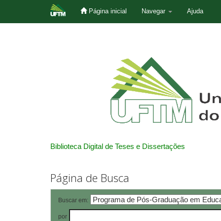
Página inicial
Navegar
Ajuda
Skip
navigation
Biblioteca Digital de Teses e Dissertações
Página de Busca
Buscar em:
por