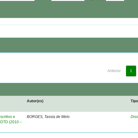
Anterior
1
Autor(es)
Tip
critivo e
BORGES, Tassia de Melo
Diss
 BDTD (2010 –