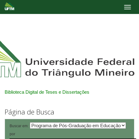
Skip
navigation
Biblioteca Digital de Teses e Dissertações
Página de Busca
Buscar em:
por