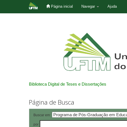
Página inicial
Navegar
Ajuda
Skip
navigation
Biblioteca Digital de Teses e Dissertações
Página de Busca
Buscar em:
por