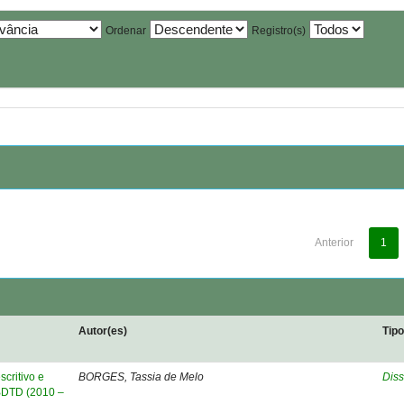
Ordenar
Registro(s)
Anterior
1
Autor(es)
Tip
critivo e
BORGES, Tassia de Melo
Diss
 BDTD (2010 –