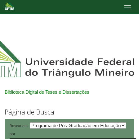
Skip
navigation
Biblioteca Digital de Teses e Dissertações
Página de Busca
Buscar em:
por