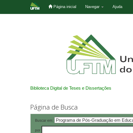
Página inicial
Navegar
Ajuda
Skip
navigation
Biblioteca Digital de Teses e Dissertações
Página de Busca
Buscar em:
por