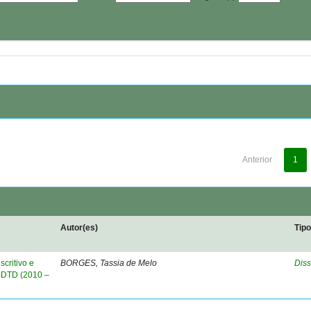
Anterior
1
Autor(es)
Tip
critivo e
BORGES, Tassia de Melo
Diss
 BDTD (2010 –