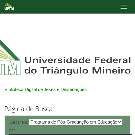
Skip
navigation
Biblioteca Digital de Teses e Dissertações
Página de Busca
Buscar em:
por