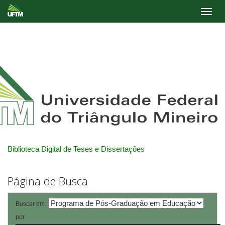
Skip
navigation
Biblioteca Digital de Teses e Dissertações
Página de Busca
Buscar em:
por