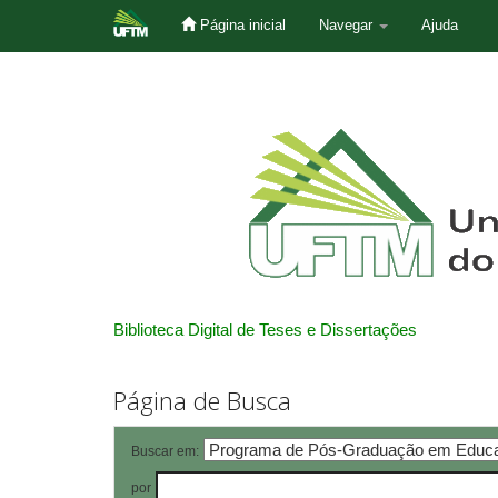
Página inicial
Navegar
Ajuda
Skip
navigation
Biblioteca Digital de Teses e Dissertações
Página de Busca
Buscar em:
por