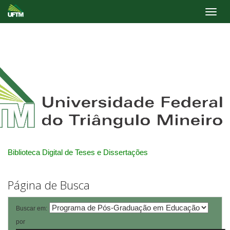
Skip
navigation
Biblioteca Digital de Teses e Dissertações
Página de Busca
Buscar em:
por