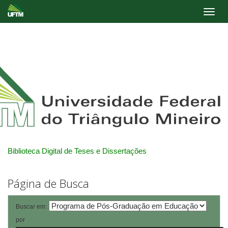
Skip
navigation
Biblioteca Digital de Teses e Dissertações
Página de Busca
Buscar em:
por