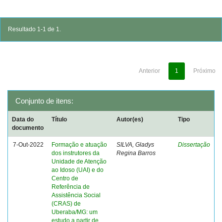
Resultado 1-1 de 1.
Anterior
1
Próximo
Conjunto de itens:
Data do
Título
Autor(es)
Tipo
documento
7-Out-2022
Formação e atuação
SILVA, Gladys
Dissertação
dos instrutores da
Regina Barros
Unidade de Atenção
ao Idoso (UAI) e do
Centro de
Referência de
Assistência Social
(CRAS) de
Uberaba/MG: um
estudo a partir de