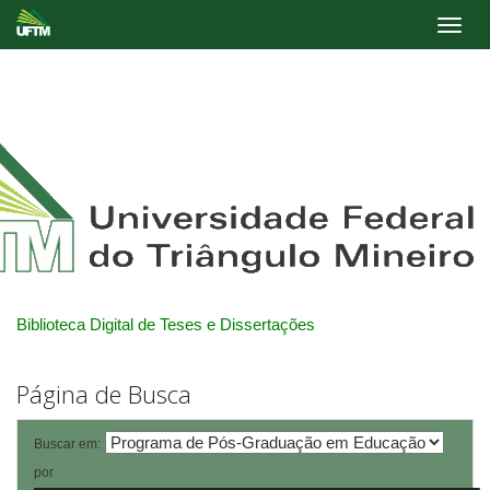
Skip
navigation
Biblioteca Digital de Teses e Dissertações
Página de Busca
Buscar em:
por