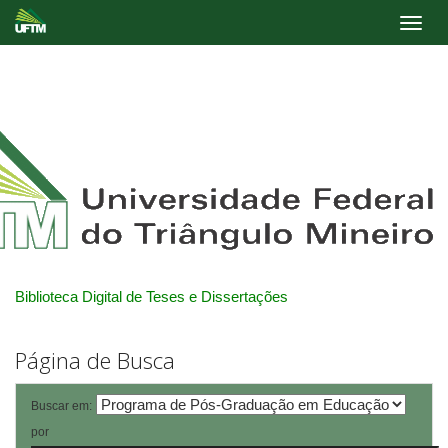
Skip
navigation
Biblioteca Digital de Teses e Dissertações
Página de Busca
Buscar em:
por