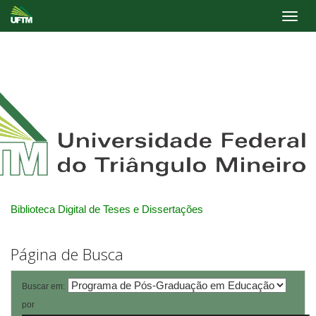
Skip
navigation
Biblioteca Digital de Teses e Dissertações
Página de Busca
Buscar em:
por