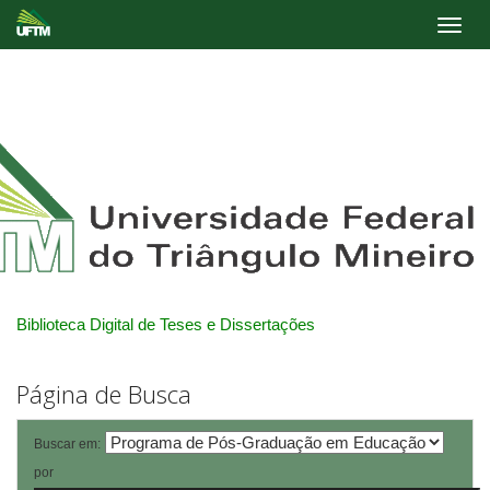
Skip
navigation
Biblioteca Digital de Teses e Dissertações
Página de Busca
Buscar em:
por