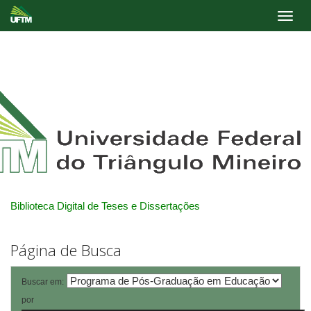
Skip
navigation
Biblioteca Digital de Teses e Dissertações
Página de Busca
Buscar em:
por