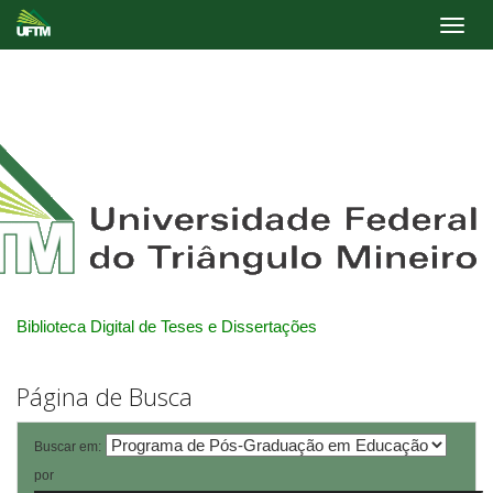
Skip
navigation
Biblioteca Digital de Teses e Dissertações
Página de Busca
Buscar em:
por