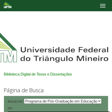
Skip
navigation
Biblioteca Digital de Teses e Dissertações
Página de Busca
Buscar em:
por