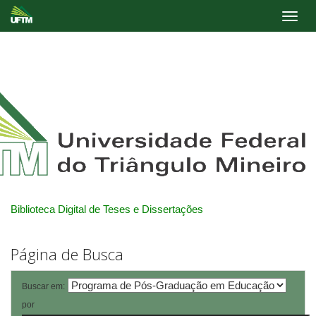
Skip
navigation
Biblioteca Digital de Teses e Dissertações
Página de Busca
Buscar em:
por