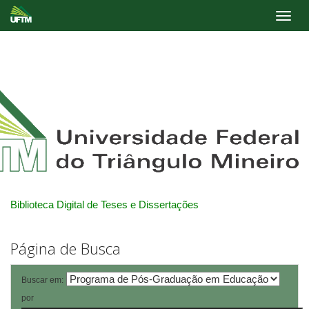
Skip
navigation
Biblioteca Digital de Teses e Dissertações
Página de Busca
Buscar em:
por